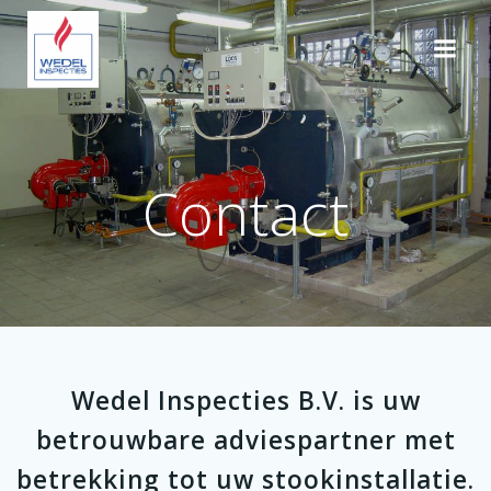
Ga
naar
de
inhoud
Contact
Wedel Inspecties B.V. is uw
betrouwbare adviespartner met
betrekking tot uw stookinstallatie.